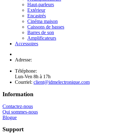
Haut-parleurs
Extérieur
Encastrés
Cinéma maison
Caissons de basses
Barres de son
Amplificateurs
Accessoires
Adresse:
654 boul. Lemire
Drummondville, Qc J2C 7W9
Téléphone:
819 250-0099
Lun-Ven 8h à 17h
Courriel:
client@idmelectronique.com
Information
Contactez-nous
Qui sommes-nous
Blogue
Support