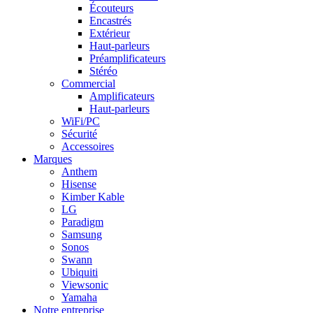
Écouteurs
Encastrés
Extérieur
Haut-parleurs
Préamplificateurs
Stéréo
Commercial
Amplificateurs
Haut-parleurs
WiFi/PC
Sécurité
Accessoires
Marques
Anthem
Hisense
Kimber Kable
LG
Paradigm
Samsung
Sonos
Swann
Ubiquiti
Viewsonic
Yamaha
Notre entreprise