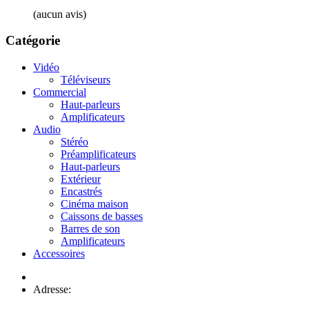
(aucun avis)
Catégorie
Vidéo
Téléviseurs
Commercial
Haut-parleurs
Amplificateurs
Audio
Stéréo
Préamplificateurs
Haut-parleurs
Extérieur
Encastrés
Cinéma maison
Caissons de basses
Barres de son
Amplificateurs
Accessoires
Adresse:
654 boul. Lemire
Drummondville, Qc J2C 7W9