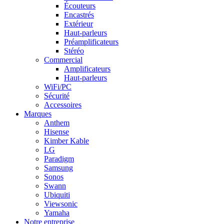
Écouteurs
Encastrés
Extérieur
Haut-parleurs
Préamplificateurs
Stéréo
Commercial
Amplificateurs
Haut-parleurs
WiFi/PC
Sécurité
Accessoires
Marques
Anthem
Hisense
Kimber Kable
LG
Paradigm
Samsung
Sonos
Swann
Ubiquiti
Viewsonic
Yamaha
Notre entreprise