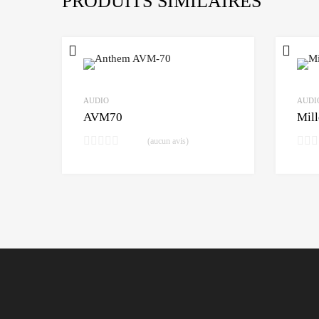
PRODUITS SIMILAIRES
AUDIO
AUDI
AVM70
Mill
(aucun avis)