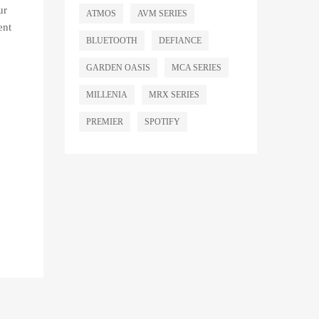
ur
ATMOS
AVM SERIES
ent
BLUETOOTH
DEFIANCE
GARDEN OASIS
MCA SERIES
MILLENIA
MRX SERIES
PREMIER
SPOTIFY