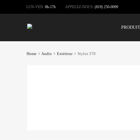
LUN-VEN:
8h-17h
APPELEZ-NOUS:
(819) 250-0099
PRODUI
Home
Audio
Extérieur
Stylus 370