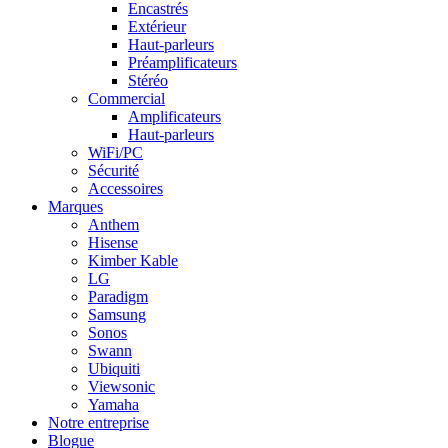
Encastrés
Extérieur
Haut-parleurs
Préamplificateurs
Stéréo
Commercial
Amplificateurs
Haut-parleurs
WiFi/PC
Sécurité
Accessoires
Marques
Anthem
Hisense
Kimber Kable
LG
Paradigm
Samsung
Sonos
Swann
Ubiquiti
Viewsonic
Yamaha
Notre entreprise
Blogue