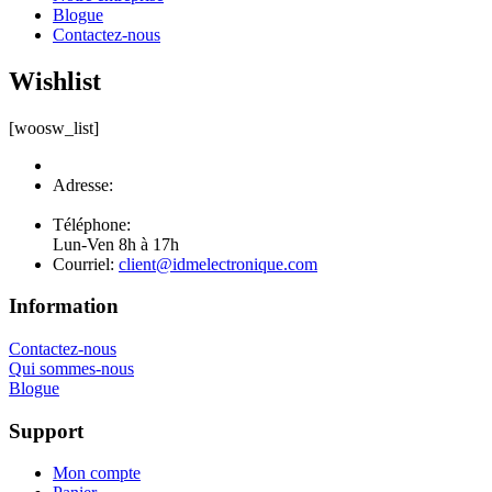
Blogue
Contactez-nous
Wishlist
[woosw_list]
Adresse:
654 boul. Lemire
Drummondville, Qc J2C 7W9
Téléphone:
819 250-0099
Lun-Ven 8h à 17h
Courriel:
client@idmelectronique.com
Information
Contactez-nous
Qui sommes-nous
Blogue
Support
Mon compte