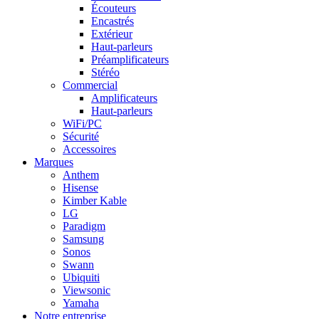
Écouteurs
Encastrés
Extérieur
Haut-parleurs
Préamplificateurs
Stéréo
Commercial
Amplificateurs
Haut-parleurs
WiFi/PC
Sécurité
Accessoires
Marques
Anthem
Hisense
Kimber Kable
LG
Paradigm
Samsung
Sonos
Swann
Ubiquiti
Viewsonic
Yamaha
Notre entreprise